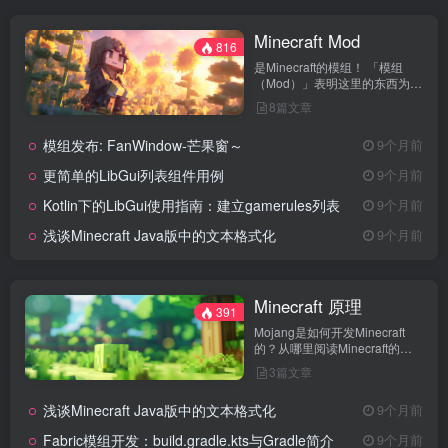
Minecraft Mod
816
是Minecraft的模组！ 「模组
（Mod）」表明这里的东西为
Minecraft Java版服务，并且需
8篇文章
要使用模组加载器
（Loader）。
模组发布: FanWindow-芒果窗～
9个月前
更简单的LibGui列表组件用例
9个月前
Kotlin下的LibGui使用指南：建立gamerules列表
9个月前
浅谈Minecraft Java版中的文本格式化
9个月前
Minecraft 原理
391
Mojang是如何开发Minecraft
的？从哪里阅读Minecraft的源
代码？如何组织起你的代码结
3篇文章
构？
浅谈Minecraft Java版中的文本格式化
9个月前
Fabric模组开发：build.gradle.kts与Gradle简介
9个月前