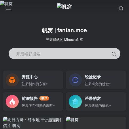
帆窝 | fanfan.moe
芒果帆帆的 Minecraft 窝
开启精彩搜索
资源中心
经验记录
芒果制作的东西~
芒果研究的过程~
前瞻预告
芒果的窝
嗯？
芒果正在倒腾的东西~
芒果帆帆的破站~
68