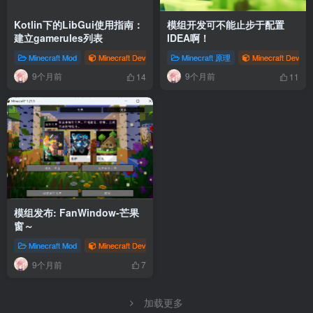
Kotlin下的LibGui使用指南：
模组开发可不能止步于配置
建立gamerules列表
IDEA啊！
Minecraft Mod
Minecraft Dev
# 经验
Minecraft 原理
# libgui
Minecraft Dev
9个月前
9个月前
14
11
模组发布: FanWindow-芒果
窗～
Minecraft Mod
Minecraft Dev
# 发布
# FanWindow
9个月前
7
加载更多