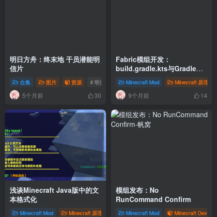
明日方舟：终末地 干员潜能明
Fabric模组开发：
信片
build.gradle.kts与Gradle简
介
合集
图片
资源
# 明日方舟：终末地
Minecraft Mod
Minecraft 原理
5个月前
9个月前
30
14
浅谈Minecraft Java版中的文
模组发布：No
本格式化
RunCommand Confirm
Minecraft Mod
Minecraft 原理
Minecraft 数据包
Minecraft Mod
Minecraft Dev
Minecraft Dev
#