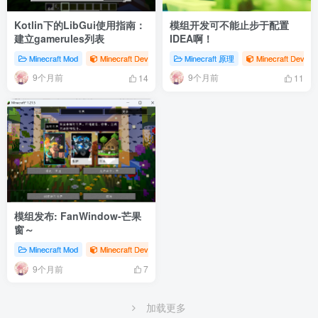
Kotlin下的LibGui使用指南：
模组开发可不能止步于配置
建立gamerules列表
IDEA啊！
Minecraft Mod
Minecraft Dev
# 经验
Minecraft 原理
# libgui
Minecraft Dev
9个月前
9个月前
14
11
模组发布: FanWindow-芒果
窗～
Minecraft Mod
Minecraft Dev
# 发布
# FanWindow
9个月前
7
加载更多