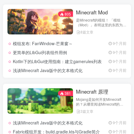
Minecraft Mod
805
是Minecraft的模组！ 「模组
（Mod）」表明这里的东西为
Minecraft Java版服务，并且需
8篇文章
要使用模组加载器
（Loader）。
模组发布: FanWindow-芒果窗～
9个月前
更简单的LibGui列表组件用例
9个月前
Kotlin下的LibGui使用指南：建立gamerules列表
9个月前
浅谈Minecraft Java版中的文本格式化
9个月前
Minecraft 原理
381
Mojang是如何开发Minecraft
的？从哪里阅读Minecraft的源
代码？如何组织起你的代码结
3篇文章
构？
浅谈Minecraft Java版中的文本格式化
9个月前
Fabric模组开发：build.gradle.kts与Gradle简介
9个月前