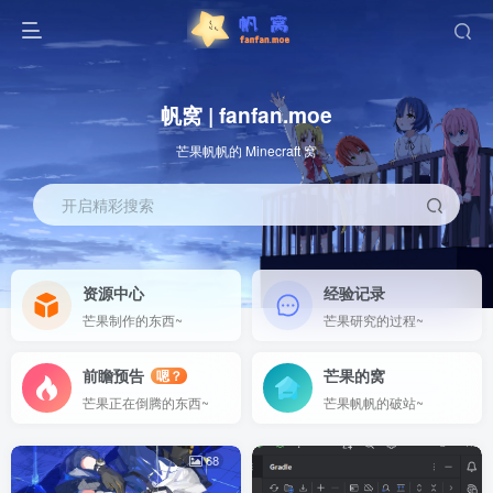
帆窝 | fanfan.moe
芒果帆帆的 Minecraft 窝
开启精彩搜索
资源中心
经验记录
芒果制作的东西~
芒果研究的过程~
前瞻预告
芒果的窝
嗯？
芒果正在倒腾的东西~
芒果帆帆的破站~
68