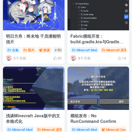
明日方舟：终末地 干员潜能明
Fabric模组开发：
信片
build.gradle.kts与Gradle简
介
合集
图片
资源
# 明日方舟：终末地
Minecraft Mod
Minecraft 原理
5个月前
9个月前
30
14
浅谈Minecraft Java版中的文
模组发布：No
本格式化
RunCommand Confirm
Minecraft Mod
Minecraft 原理
Minecraft 数据包
Minecraft Mod
Minecraft Dev
Minecraft Dev
#