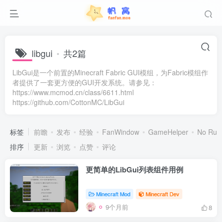
libgui
共2篇
LibGui是一个前置的Minecraft Fabric GUI模组，为Fabric模组作
者提供了一套更方便的GUI开发系统。请参见：
https://www.mcmod.cn/class/6611.html
https://github.com/CottonMC/LibGui
标签
前瞻
发布
经验
FanWindow
GameHelper
No Run
排序
更新
浏览
点赞
评论
更简单的LibGui列表组件用例
Minecraft Mod
Minecraft Dev
9个月前
8