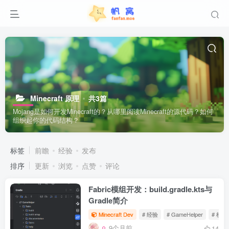
Minecraft 原理
共3篇
Mojang是如何开发Minecraft的？从哪里阅读Minecraft的源代码？如何
组织起你的代码结构？
标签
前瞻
经验
发布
排序
更新
浏览
点赞
评论
Fabric模组开发：build.gradle.kts与
Gradle简介
Minecraft Dev
# 经验
# GameHelper
# 模
9个月前
14