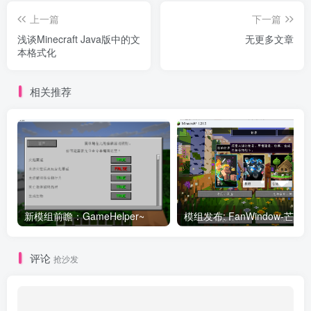
 // Loom adds the essential maven reposito
 // See https://docs.gradle.org/current/us
上一篇
下一篇
 // for more information about repositorie
浅谈Minecraft Java版中的文
无更多文章
    maven 
{
本格式化
        name = 
"fanfan"
        url = 
uri
(
"https://maven.fanfan.moe/r
}
}
相关推荐
上面的代码中添加了一个名为
的仓库，地址是
fanfan
https://maven.fanfan.moe/repository/maven-
。
这是我的仓库啦
public/
你可以在这里添加多个仓库，优先级为从上到下。对于你的
新模组前瞻：GameHelper~
模组发布: FanWindow-芒果
项目需要的每个依赖，Gradle会从上到下依次在每个仓库中
尝试查找，找到之后就从那里下载。Maven中央仓库永远位
评论
抢沙发
于最后，如果所有仓库都找不到需要的依赖则视作异常。
你的模组如果需要一些前置模组作为依赖的话，就需要在构