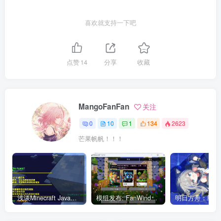
和
中，嗯……写多了之后你会明白的~
src/main/java
喜欢就支持一下吧
配置源集下面的代码是设置了在
任务运行时的
runClient
额外参数，指定了玩家名为
，否则的话玩家
Player114514
点赞
14
分享
收藏
名会是
，其中
是随机的三位数字，并且每
PlayerXXX
XXX
次启动游戏时都不一样。你有可能需要这样设置来让玩家名
称一致，方便你做一些测试；没有这样的需求的话就不必设
MangoFanFan
关注
置了。
0
10
1
134
2623
仓库 repositories
芒果帆帆！！！
设置了项目的依赖项所在仓库。仓库指的是
repositories
Maven仓库，是Java项目的较为流行的打包分发方式。
repositories 
{
浅谈Minecraft Java版中的文本格式化
模组发布: FanWindow-芒果窗～
 // Add repositories to retrieve artifacts
 // You should only use this when dependin