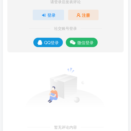
请登录后发表评论
建脚本的下一部分指定这些依赖，在这一部分指定依赖储存
在的仓库。例如，Cloth Config和Modmenu作为较为常用
登录
注册
（且经常作为依赖）的两个模组，分别位于
社交账号登录
和
https://maven.shedaniel.me/
两个仓库中，那么
https://maven.terraformersmc.com/
QQ登录
微信登录
你就需要在这里添加这两个仓库。
依赖 dependencies
在普通的Gradle构建的项目中，依赖是指你的项目需要使用
到的其他项目。例如，为了在你的项目中使用Google的
Gson（一个用来处理JSON格式数据结构的包），你需要使
用
implementation("com.google.code.gson:gson:2.10.1@
来指定你的项目需要2.10.1版本的Gson。
jar")
暂无评论内容