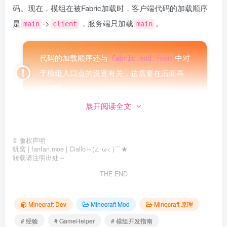
码。现在，模组在被Fabric加载时，客户端代码的加载顺序
是
->
，服务端只加载
。
main
client
main
代码的加载顺序还与
中对
fabric.mod.json
于模组入口点的设置有关，这需要在后面再
做说明~
展开阅读全文
你也可以添加新的源集，例如效仿
加一个
client
，Fabric只是迎合大多数开发者的需要而分了
server
©
版权声明
帆窝 | fanfan.moe | Ciallo～(∠·ω< )⌒★
和
两个源集。在Minecraft Dev生成的模板项
main
server
转载请注明出处～
目中，这是已经做好的配置。
THE END
现在，你的Kotlin代码应当位于
和
src/client/kotlin
Minecraft Dev
Minecraft Mod
Minecraft 原理
中；如果你需要混合使用（或者只使
src/main/kotlin
# 经验
# GameHelper
# 模组开发指南
用）Java，那么你的Java代码应当位于
src/client/java