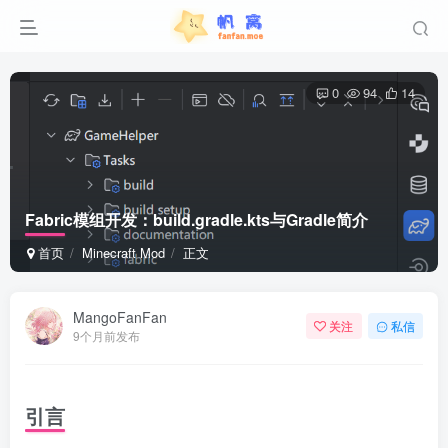
0
94
14
Fabric模组开发：build.gradle.kts与Gradle简介
首页
Minecraft Mod
正文
MangoFanFan
关注
私信
9个月前发布
引言