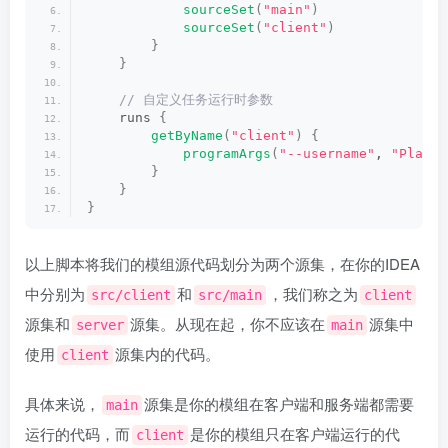
sourceSet
(
"main"
)
sourceSet
(
"client"
)
}
}
 // 自定义任务运行时参数
    runs 
{
getByName
(
"client"
)
{
programArgs
(
"--username"
, 
"Player
}
}
}
以上脚本将我们的模组源代码划分为两个源集，在你的IDEA
中分别为
和
，我们称之为
src/client
src/main
client
源集和
源集。从现在起，你不应该在
源集中
server
main
使用
源集内的代码。
client
具体来说，
源集是你的模组在客户端和服务端都需要
main
运行的代码，而
是你的模组只在客户端运行的代
client