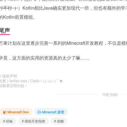
行不行（
）Kotlin相比Java确实更加现代一些，但也有额
的Kotlin前置模组。
尾声
芒果计划在这里逐步完善一系列的Minecraft开发教程，不仅
毕竟，这方面的实用的资源真的太少了嘛……
©
版权声明
帆窝 | fanfan.moe | Ciallo～(∠·ω< )⌒★
转载请注明出处～
THE END
Minecraft Dev
Minecraft 原理
# 经验
# 模组开发指南
# 前瞻