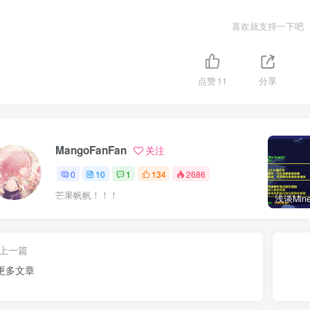
喜欢就支持一下吧
点赞
11
分享
MangoFanFan
关注
0
10
1
134
2686
芒果帆帆！！！
上一篇
更多文章