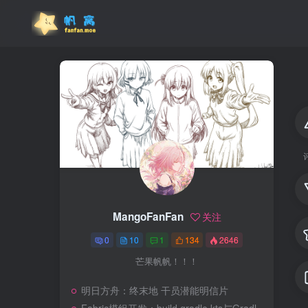
MangoFanFan
关注
0
10
1
134
2646
芒果帆帆！！！
明日方舟：终末地 干员潜能明信片