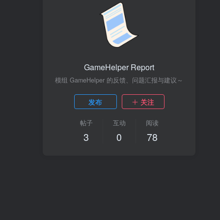
GameHelper Report
模组 GameHelper 的反馈、问题汇报与建议～
发布
关注
帖子
互动
阅读
3
0
78