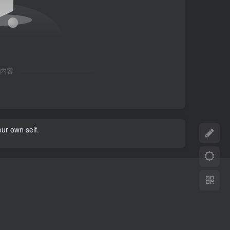
内容
ur own self.