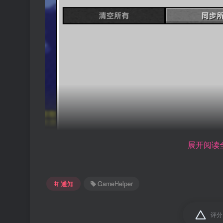
展开阅读
通知
GameHelper
增加了两个按钮：
评分
左侧是死亡坐标列表，「同步所有」按钮会从