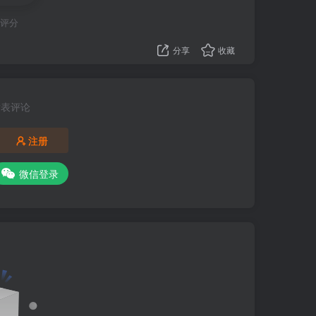
a评分
务端中，物理角度上保存在存档下的模组目录
分享
收藏
务器重启而丢失。
）按钮会从服务端重新请求所有的游戏规则。
发表评论
规则会自动同步，此按钮可以用来同步其他人修改的游
注册
微信登录
自动化。
的总代码量几乎一致了……累喵（主要还是
.0