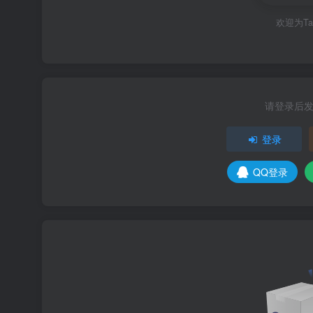
标）。
欢迎为T
现在玩家的死亡信息完整地保存在逻辑服
中。因此，死亡信息不会随玩家退出或服
右侧「游戏规则」右侧的「RS」（ReSync
请登录后
玩家在 Helper GUI 中修改的游戏
登录
戏规则，或使用指令修改的游戏规则。
QQ登录
以后会尝试在服务端下文章，让同步更加
为了这两个按钮，
中新增加的代码量与
1.1.0
1.0
的时候把这模组想得太简单了QAQ）
1.0.0
模组配置部分