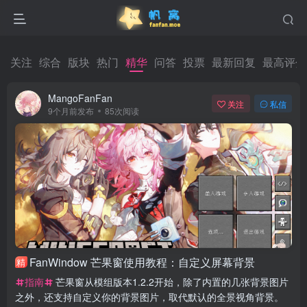
关注
综合
版块
热门
精华
问答
投票
最新回复
最高评分
MangoFanFan
关注
私信
9个月前发布
85次阅读
FanWindow 芒果窗使用教程：自定义屏幕背景
精
指南
芒果窗从模组版本1.2.2开始，除了内置的几张背景图片
之外，还支持自定义你的背景图片，取代默认的全景视角背景。