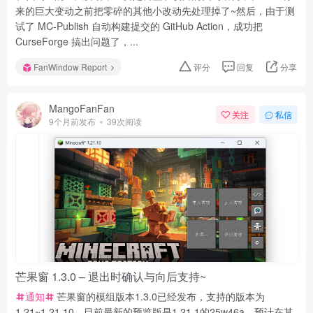
来的巨大变动之前把零碎的其他小改动先处理掉了~然后，由于测
试了 MC-Publish 自动构建提交的 GitHub Action，成功把
CurseForge 搞出问题了，...
FanWindow Report
评分
回复
分享
MangoFanFan
关注
私信
9个月前发布
39次阅读
芒果窗 1.3.0 – 退出时确认与向后支持~
通知
芒果窗的模组版本1.3.0已经发布，支持的版本为
1.21~1.21.10。目前最新的预览版是1.21.1的25w46a，预计在其