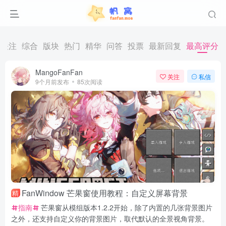
关注
综合
版块
热门
精华
问答
投票
最新回复
最高评分
MangoFanFan
关注
私信
9个月前发布
85次阅读
FanWindow 芒果窗使用教程：自定义屏幕背景
精
指南
芒果窗从模组版本1.2.2开始，除了内置的几张背景图片
之外，还支持自定义你的背景图片，取代默认的全景视角背景。