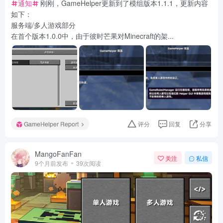
通知
刚刚，GameHelper更新到了模组版本1.1.1，更新内容
如下：
服务端/多人游戏部分
在首个版本1.0.0中，由于彼时芒果对Minecraft的架...
GameHelper Report
评分
回复
分享
MangoFanFan
关注
私信
9个月前发布
39次阅读