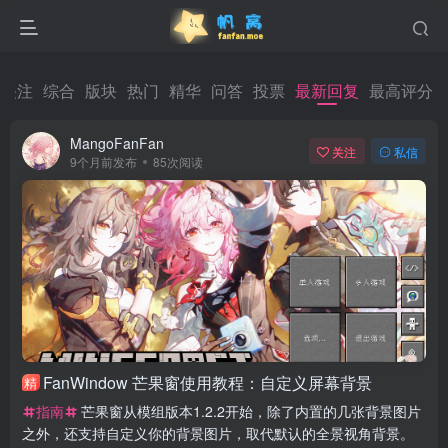
关注
综合
版块
热门
精华
问答
投票
最新回复
最高评分
MangoFanFan
关注
私信
9个月前发布
85次阅读
FanWindow 芒果窗使用教程：自定义屏幕背景
精
指南
芒果窗从模组版本1.2.2开始，除了内置的几张背景图片
之外，还支持自定义你的背景图片，取代默认的全景视角背景。