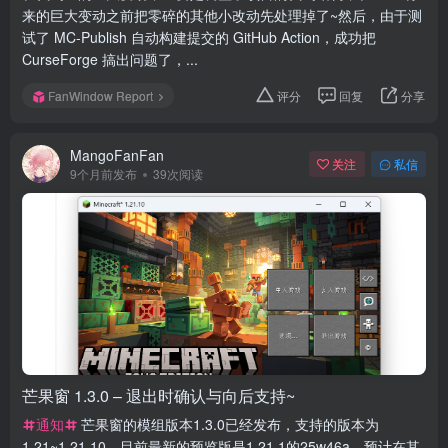
来的巨大变动之前把零碎的其他小改动先处理掉了~然后，由于测
试了 MC-Publish 自动构建提交的 GitHub Action，成功把
CurseForge 搞出问题了，...
FanWindow Report
评分
回复
分享
MangoFanFan
关注
私信
9个月前发布
39次阅读
芒果窗 1.3.0 – 退出时确认与向后支持~
通知
芒果窗的模组版本1.3.0已经发布，支持的版本为
1.21~1.21.10。目前最新的预览版是1.21.1的25w46a，预计在其