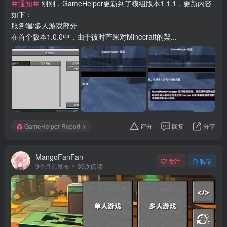
通知
刚刚，GameHelper更新到了模组版本1.1.1，更新内容
如下：
服务端/多人游戏部分
在首个版本1.0.0中，由于彼时芒果对Minecraft的架...
GameHelper Report
评分
回复
分享
MangoFanFan
关注
私信
9个月前发布
39次阅读